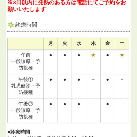
※3日以内に発熱のある方は電話にてご予約をお
願いいたします
診療時間
月
火
水
木
金
土
午前
●
●
●
★
●
★
一般診療・予
防接種
午後①
●
●
●
－
●
－
乳児健診・予
防接種
午後②
●
●
●
－
●
－
一般診療・予
防接種
■診療時間